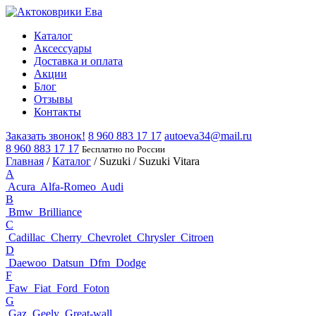
Каталог
Аксессуары
Доставка и оплата
Акции
Блог
Отзывы
Контакты
Заказать звонок!
8 960 883 17 17
autoeva34@mail.ru
8 960 883 17 17
Бесплатно по России
Главная
/
Каталог
/
Suzuki
/
Suzuki Vitara
A
Acura
Alfa-Romeo
Audi
B
Bmw
Brilliance
C
Cadillac
Cherry
Chevrolet
Chrysler
Citroen
D
Daewoo
Datsun
Dfm
Dodge
F
Faw
Fiat
Ford
Foton
G
Gaz
Geely
Great-wall