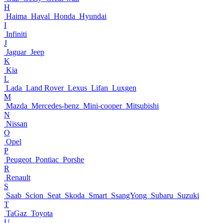
H
Haima
Haval
Honda
Hyundai
I
Infiniti
J
Jaguar
Jeep
K
Kia
L
Lada
Land Rover
Lexus
Lifan
Luxgen
M
Mazda
Mercedes-benz
Mini-cooper
Mitsubishi
N
Nissan
O
Opel
P
Peugeot
Pontiac
Porshe
R
Renault
S
Saab
Scion
Seat
Skoda
Smart
SsangYong
Subaru
Suzuki
T
TaGaz
Toyota
U