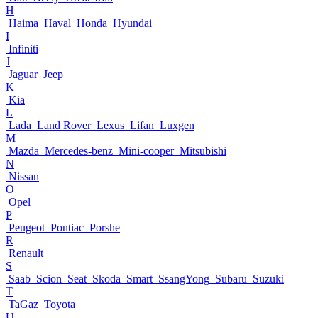
H
Haima
Haval
Honda
Hyundai
I
Infiniti
J
Jaguar
Jeep
K
Kia
L
Lada
Land Rover
Lexus
Lifan
Luxgen
M
Mazda
Mercedes-benz
Mini-cooper
Mitsubishi
N
Nissan
O
Opel
P
Peugeot
Pontiac
Porshe
R
Renault
S
Saab
Scion
Seat
Skoda
Smart
SsangYong
Subaru
Suzuki
T
TaGaz
Toyota
U