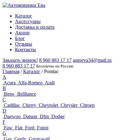
Каталог
Аксессуары
Доставка и оплата
Акции
Блог
Отзывы
Контакты
Заказать звонок!
8 960 883 17 17
autoeva34@mail.ru
8 960 883 17 17
Бесплатно по России
Главная
/
Каталог
/
Pontiac
A
Acura
Alfa-Romeo
Audi
B
Bmw
Brilliance
C
Cadillac
Cherry
Chevrolet
Chrysler
Citroen
D
Daewoo
Datsun
Dfm
Dodge
F
Faw
Fiat
Ford
Foton
G
Gaz
Geely
Great-wall