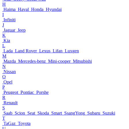
H
Haima
Haval
Honda
Hyundai
I
Infiniti
J
Jaguar
Jeep
K
Kia
L
Lada
Land Rover
Lexus
Lifan
Luxgen
M
Mazda
Mercedes-benz
Mini-cooper
Mitsubishi
N
Nissan
O
Opel
P
Peugeot
Pontiac
Porshe
R
Renault
S
Saab
Scion
Seat
Skoda
Smart
SsangYong
Subaru
Suzuki
T
TaGaz
Toyota
U