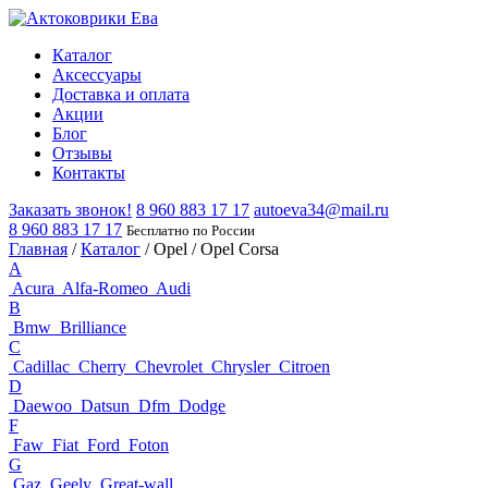
Каталог
Аксессуары
Доставка и оплата
Акции
Блог
Отзывы
Контакты
Заказать звонок!
8 960 883 17 17
autoeva34@mail.ru
8 960 883 17 17
Бесплатно по России
Главная
/
Каталог
/
Opel
/
Opel Corsa
A
Acura
Alfa-Romeo
Audi
B
Bmw
Brilliance
C
Cadillac
Cherry
Chevrolet
Chrysler
Citroen
D
Daewoo
Datsun
Dfm
Dodge
F
Faw
Fiat
Ford
Foton
G
Gaz
Geely
Great-wall