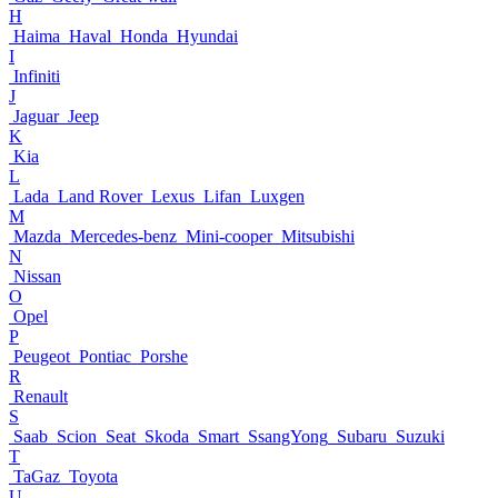
H
Haima
Haval
Honda
Hyundai
I
Infiniti
J
Jaguar
Jeep
K
Kia
L
Lada
Land Rover
Lexus
Lifan
Luxgen
M
Mazda
Mercedes-benz
Mini-cooper
Mitsubishi
N
Nissan
O
Opel
P
Peugeot
Pontiac
Porshe
R
Renault
S
Saab
Scion
Seat
Skoda
Smart
SsangYong
Subaru
Suzuki
T
TaGaz
Toyota
U