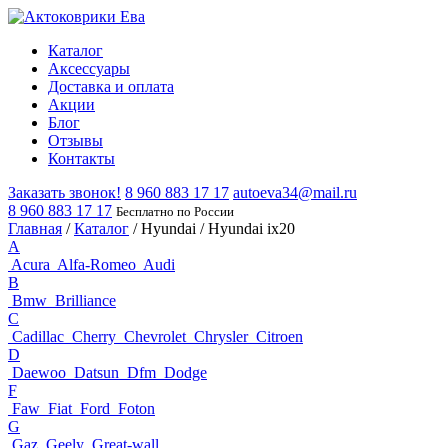
Каталог
Аксессуары
Доставка и оплата
Акции
Блог
Отзывы
Контакты
Заказать звонок!
8 960 883 17 17
autoeva34@mail.ru
8 960 883 17 17
Бесплатно по России
Главная
/
Каталог
/
Hyundai
/
Hyundai ix20
A
Acura
Alfa-Romeo
Audi
B
Bmw
Brilliance
C
Cadillac
Cherry
Chevrolet
Chrysler
Citroen
D
Daewoo
Datsun
Dfm
Dodge
F
Faw
Fiat
Ford
Foton
G
Gaz
Geely
Great-wall