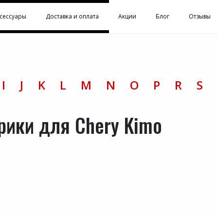
сессуары
Доставка и оплата
Акции
Блог
Отзывы
I
J
K
L
M
N
O
P
R
S
рики для Chery Kimo