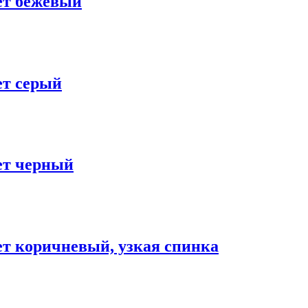
ет бежевый
ет серый
ет черный
ет коричневый, узкая спинка