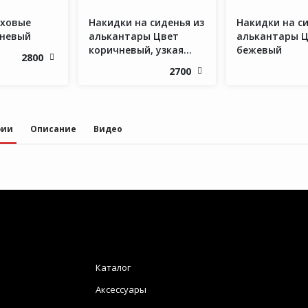
еховые
Накидки на сиденья из
Накидки на си
чневый
алькантары Цвет
алькантары 
коричневый, узкая
бежевый
2800
спинка
2700
фии
Описание
Видео
Каталог
Аксессуары