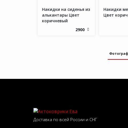
Накидки на сиденья из
Накидки м
алькантары Цвет
Цвет кори
коричневый
2900
Фотогра
Доставка по всей России и СНГ