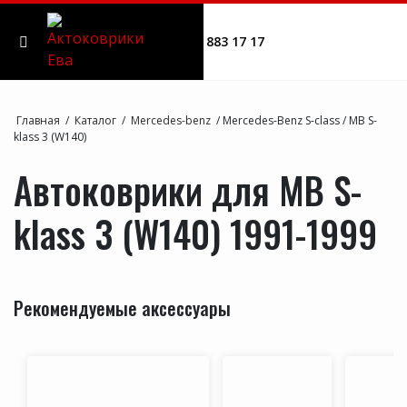
8 960 883 17 17
Каталог
Главная
/
Каталог
/
Mercedes-benz
/
Mercedes-Benz S-class
/
MB S-
klass 3 (W140)
Аксессуары
Автоковрики для MB S-
Доставка и оплата
klass 3 (W140) 1991-1999
Акции
Рекомендуемые аксессуары
Блог
Отзывы