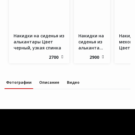
Контакты
Заказать звонок!
Накидки на сиденья из
Накидки на
Накид
алькантары Цвет
сиденья из
мехов
8 960 883 17 17
черный, узкая спинка
алькантары
Цвет
Цвет
корич
autoeva34@mail.ru
2700
2900
2
бежевый
Фотографии
Описание
Видео