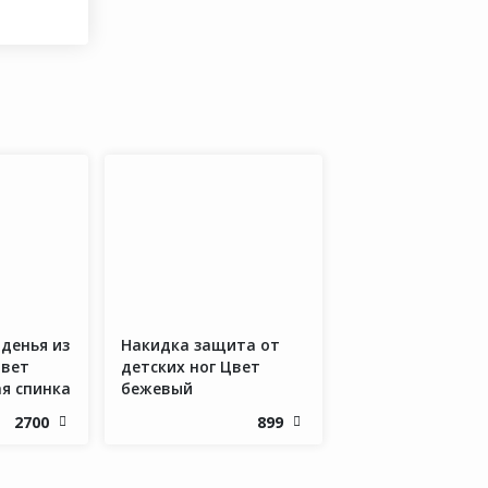
денья из
Накидка защита от
Цвет
детских ног Цвет
ая спинка
бежевый
2700
899