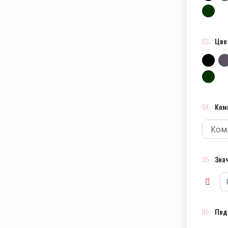
Цве
Ком
Знач
Под