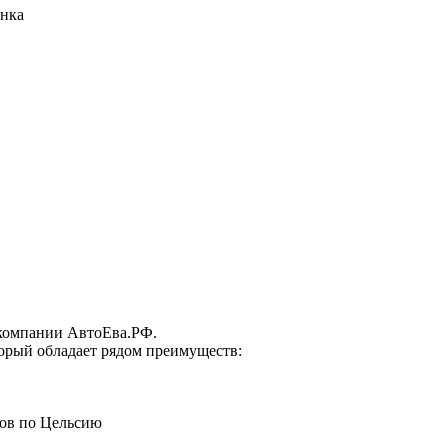
инка
 компании АвтоЕва.РФ.
орый обладает рядом преимуществ:
сов по Цельсию