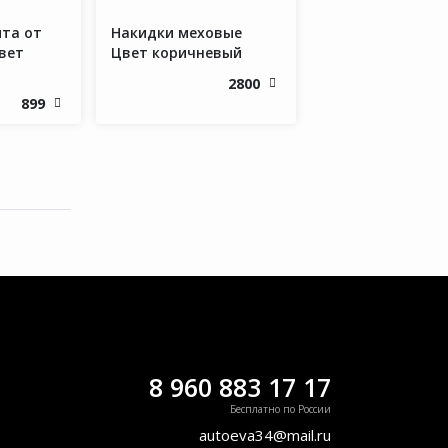
та от
Накидки меховые
вет
Цвет коричневый
2800
899
8 960 883 17 17
Бесплатно по России
autoeva34@mail.ru